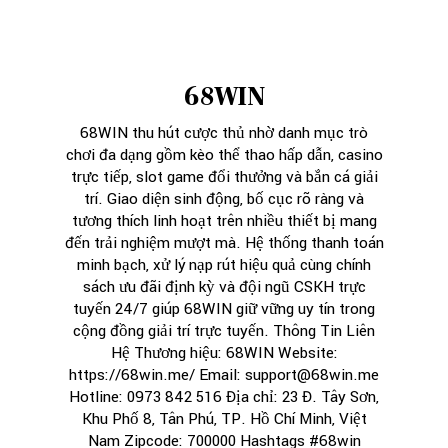
68WIN
68WIN thu hút cược thủ nhờ danh mục trò
chơi đa dạng gồm kèo thể thao hấp dẫn, casino
trực tiếp, slot game đổi thưởng và bắn cá giải
trí. Giao diện sinh động, bố cục rõ ràng và
tương thích linh hoạt trên nhiều thiết bị mang
đến trải nghiệm mượt mà. Hệ thống thanh toán
minh bạch, xử lý nạp rút hiệu quả cùng chính
sách ưu đãi định kỳ và đội ngũ CSKH trực
tuyến 24/7 giúp 68WIN giữ vững uy tín trong
cộng đồng giải trí trực tuyến. Thông Tin Liên
Hệ Thương hiệu: 68WIN Website:
https://68win.me/ Email: support@68win.me
Hotline: 0973 842 516 Địa chỉ: 23 Đ. Tây Sơn,
Khu Phố 8, Tân Phú, TP. Hồ Chí Minh, Việt
Nam Zipcode: 700000 Hashtags #68win