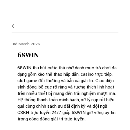
3rd March 2026
68WIN
68WIN thu hút cược thủ nhờ danh mục trò chơi đa
dạng gồm kèo thể thao hấp dẫn, casino trực tiếp,
slot game đổi thưởng và bắn cá giải trí. Giao diện
sinh động, bố cục rõ ràng và tương thích linh hoạt
trên nhiều thiết bị mang đến trải nghiệm mượt mà.
Hệ thống thanh toán minh bạch, xử lý nạp rút hiệu
quả cùng chính sách ưu đãi định kỳ và đội ngũ
CSKH trực tuyến 24/7 giúp 68WIN giữ vững uy tín
trong cộng đồng giải trí trực tuyến.